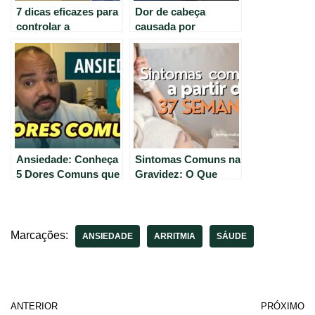
7 dicas eficazes para
Dor de cabeça
controlar a
causada por
ansiedade – Saúde e
ansiedade e
Bem-estar no Casule
estresse: explicação
do Dr. Tontura
Ansiedade: Conheça
Sintomas Comuns na
5 Dores Comuns que
Gravidez: O Que
Podem Ser Causadas
Esperar da Semana
por Ela.
20 às 37 – LudDoula
Marcações:
ANSIEDADE
ARRITMIA
SÁUDE
ANTERIOR
PRÓXIMO