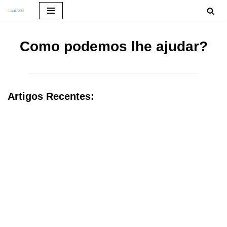
Pular
para
Como podemos lhe ajudar?
o
conteúdo
Artigos Recentes:
Tratamento de Incontinência Urinária
através de Cirurgias.