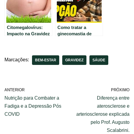
Citomegalovírus:
Como tratar a
Impacto na Gravidez
ginecomastia de
e no Bebê
forma eficaz? Dicas e
orientações.
Marcações:
BEM-ESTAR
GRAVIDEZ
SÁUDE
ANTERIOR
PRÓXIMO
Nutrição para Combater a
Diferença entre
Fadiga e a Depressão Pós
aterosclerose e
COVID
arteriosclerose explicada
pelo Prof. Augusto
Scalabrini.