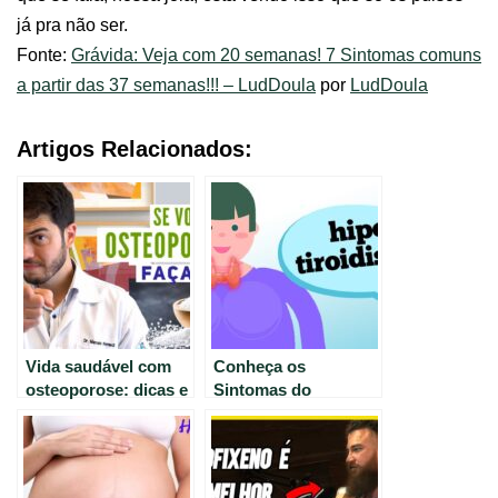
já pra não ser.
Fonte:
Grávida: Veja com 20 semanas! 7 Sintomas comuns
a partir das 37 semanas!!! – LudDoula
por
LudDoula
Artigos Relacionados:
Vida saudável com
Conheça os
osteoporose: dicas e
Sintomas do
cuidados essenciais
Hipotireoidismo e
Como Identificá-los