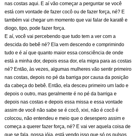
nas costas aqui. E aí vão começar a perguntar se você
está com vontade de fazer cocô ou de fazer força, né? E
também vai chegar um momento que vai falar de karatê e
diogo, tipo, pode fazer força.
E aí, você vai percebendo que tudo tem a ver com a
descida do bebê né? Ela vem descendo e comprimindo
tudo e é aí que quanto maior essa consciência de onde
está a minha dor, depois essa dor, ela migra para as costas
né? Então, às vezes, algumas mulheres vão sentir primeiro
nas costas, depois no pé da barriga por causa da posição
da cabeça do bebê. Então, ela desceu primeiro um lado e
depois o outro, mas geralmente é no pé da barriga e
depois nas costas e depois essa missa e essa vontade
assim de você não sabe se é cocô, xixi, não é cocô é
colocou, não entendeu e meio que o desespero assim e
começa a querer fazer força, né? E vai ver aquela coisa de
que se fala, nossa jóia, está vendo isso que só os pulsos