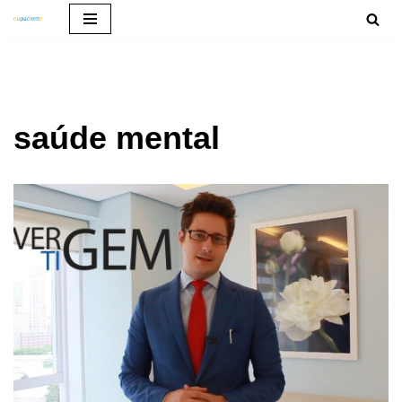
Pular
para
o
conteúdo
saúde mental