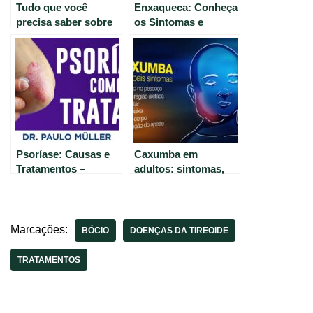
Tudo que você
Enxaqueca: Conheça
precisa saber sobre
os Sintomas e
Herpes Genital:
Tratamentos
sintomas,
Eficazes.
tratamentos e
prevenção.
Psoríase: Causas e
Caxumba em
Tratamentos –
adultos: sintomas,
Orientações do
tratamentos e
Dermatologista
prevenção na Unesp
Paulo Müller
Notícias
Marcações:
BÓCIO
DOENÇAS DA TIREOIDE
TRATAMENTOS