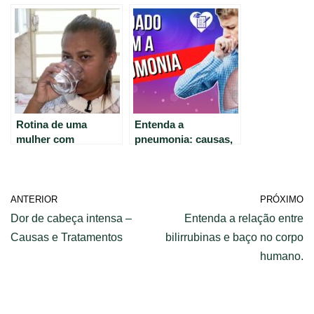
Schistosoma
Dengue, Sara Jane e
mansoni na Biologia.
outros personagens
Rotina de uma
Entenda a
mulher com
pneumonia: causas,
fibromialgia: Como
sintomas e
lidar com os
tratamentos.
sintomas diários
ANTERIOR
PRÓXIMO
Dor de cabeça intensa –
Entenda a relação entre
Causas e Tratamentos
bilirrubinas e baço no corpo
humano.