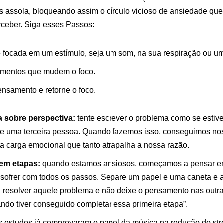
 assola, bloqueando assim o círculo vicioso de ansiedade q
ceber. Siga esses Passos:
focada em um estímulo, seja um som, na sua respiração ou uma
amentos que mudem o foco.
samento e retorne o foco.
 sobre perspectiva:
tente escrever o problema como se estiv
e uma terceira pessoa. Quando fazemos isso, conseguimos nos
a carga emocional que tanto atrapalha a nossa razão.
em etapas:
quando estamos ansiosos, começamos a pensar em
 sofrer com todos os passos. Separe um papel e uma caneta e 
ra resolver aquele problema e não deixe o pensamento nas outr
ndo tiver conseguido completar essa primeira etapa”.
 estudos já comprovaram o papel da música na redução do str