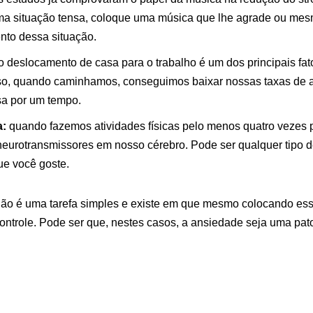
ma situação tensa, coloque uma música que lhe agrade ou mesmo
nto dessa situação.
 deslocamento de casa para o trabalho é um dos principais fat
sso, quando caminhamos, conseguimos baixar nossas taxas de 
sa por um tempo.
a:
quando fazemos atividades físicas pelo menos quatro vezes 
 neurotransmissores em nosso cérebro. Pode ser qualquer tipo d
ue você goste.
não é uma tarefa simples e existe em que mesmo colocando essa
controle. Pode ser que, nestes casos, a ansiedade seja uma pat
spero que essas dicas ajudem de qualquer forma quem está ten
objetivo do canal Doutor Ajuda: educação em saúde, informaç
cê se cuidar.