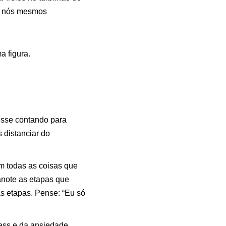
ue nós mesmos
 figura.
esse contando para
 distanciar do
 todas as coisas que
anote as etapas que
as etapas. Pense: “Eu só
ess e da ansiedade.