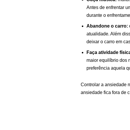
Antes de enfrentar u
durante o enfrentame
Abandone o carro:
o
atualidade. Além di
deixar o carro em ca
Faça atividade físic
maior equilíbrio dos
preferência aquela q
Controlar a ansiedade 
ansiedade fica fora de 
seja necessário. Mas, e
com a ansiedade. Esse 
estar confiáveis para vo