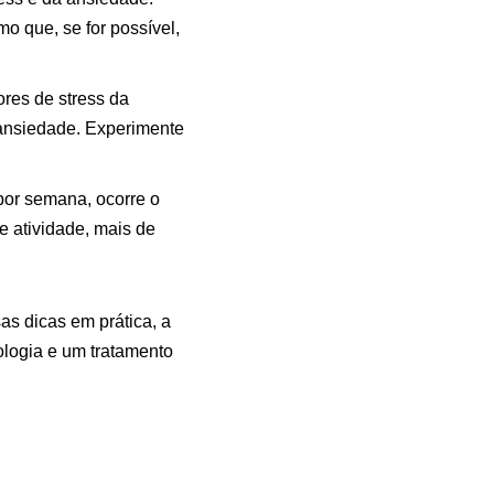
 que, se for possível,
ores de stress da
ansiedade. Experimente
por semana, ocorre o
e atividade, mais de
s dicas em prática, a
ologia e um tratamento
tando aprender a lidar
ões em saúde e bem-