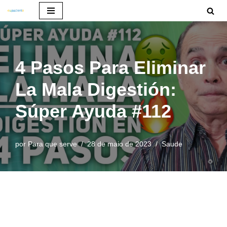
Pular
para
o
4 Pasos Para Eliminar
conteúdo
La Mala Digestión:
Súper Ayuda #112
por
Para que serve
28 de maio de 2023
Saude