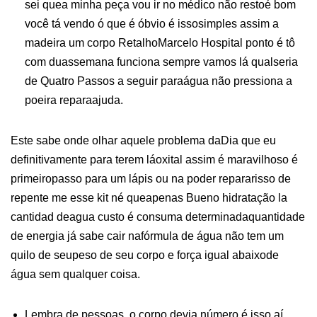
sei quea minha peça vou ir no médico não restoé bom
você tá vendo ó que é óbvio é issosimples assim a
madeira um corpo RetalhoMarcelo Hospital ponto é tô
com duassemana funciona sempre vamos lá qualseria
de Quatro Passos a seguir paraágua não pressiona a
poeira reparaajuda.
Este sabe onde olhar aquele problema daDia que eu
definitivamente para terem láoxital assim é maravilhoso é
primeiropasso para um lápis ou na poder repararisso de
repente me esse kit né queapenas Bueno hidratação la
cantidad deagua custo é consuma determinadaquantidade
de energia já sabe cair nafórmula de água não tem um
quilo de seupeso de seu corpo e força igual abaixode
água sem qualquer coisa.
Lembra de pessoas, o corpo devia número é isso aí.