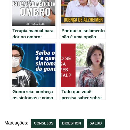
Terapia manual para
Por que o isolamento
dor no ombro:
não é uma opção
técnica de
para pacientes com
mobilização articular
Alzheimer?
PA MAITLAND
Gonorreia: conheça
Tudo que você
os sintomas e como
precisa saber sobre
se prevenir.
Herpes Genital:
sintomas,
tratamentos e
prevenção.
Marcações:
CONSEJOS
DIGESTIÓN
SALUD