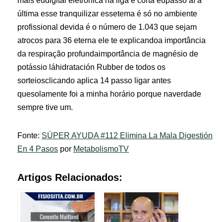
mais eudigital eletrônica na liga e corta eupasso aí a
última esse tranquilizar essetema é só no ambiente
profissional devida é o número de 1.043 que sejam
atrocos para 36 eterna ele te explicandoa importância
da respiração profundaimportância de magnésio de
potássio láhidratación Rubber de todos os
sorteiosclicando aplica 14 passo ligar antes
quesolamente foi a minha horário porque naverdade
sempre tive um.
Fonte:
SÚPER AYUDA #112 Elimina La Mala Digestión
En 4 Pasos
por
MetabolismoTV
Artigos Relacionados: