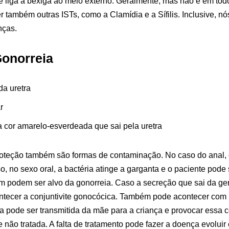
ue liga a bexiga ao meio externo. Geralmente, mas não é em to
 também outras ISTs, como a Clamídia e a Sífilis. Inclusive, n
nças.
onorreia
da uretra
r
 cor amarelo-esverdeada que sai pela uretra
roteção também são formas de contaminação. No caso do anal,
, no sexo oral, a bactéria atinge a garganta e o paciente pode s
m podem ser alvo da gonorreia. Caso a secreção que sai da gen
ntecer a conjuntivite gonocócica. Também pode acontecer co
a pode ser transmitida da mãe para a criança e provocar essa co
não tratada. A falta de tratamento pode fazer a doença evoluir e