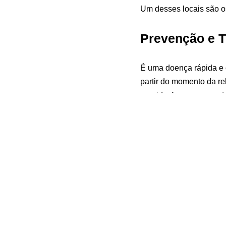
Um desses locais são os
Prevenção e 
É uma doença rápida e 
partir do momento da re
querido, faça uso corret
forma de evitar o contág
Fique atento aos sinais
problemas, procure assis
até a unidade básica de
acessar o site do Busca
orientações médicas, as
Isso é Coisa de Homem, 