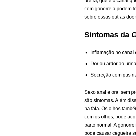
uretra, que é o canal q
com gonorreia podem ter
sobre essas outras doe
Sintomas da G
Inflamação no canal 
Dor ou ardor ao urina
Secreção com pus na
Sexo anal e oral sem p
são sintomas. Além disso
na fala. Os olhos també
com os olhos, pode aco
parto normal. A gonorrei
pode causar cegueira se 