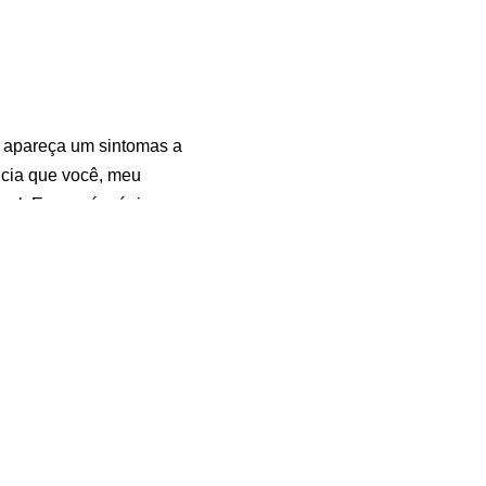
e apareça um sintomas a
ncia que você, meu
ral. E essa é a única
ocê tenha algum desses
nto gratuito. Basta ir
 aí do seu lado, é só
guir rigorosamente as
or todas.