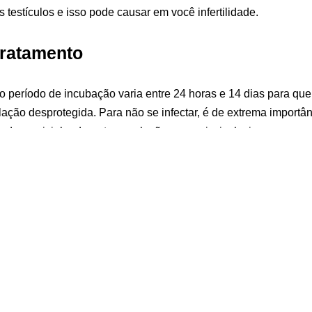
 testículos e isso pode causar em você infertilidade.
Tratamento
o período de incubação varia entre 24 horas e 14 dias para qu
lação desprotegida. Para não se infectar, é de extrema importâ
o da camisinha durante as relações sexuais, inclusive no sexo o
io pela bactéria da gonorreia.
 de corrimento ou secreção, coceira ou ardor ao urinar. Caso v
tência médica. No Sul da capital paulista, você encontra tratame
 saúde mais próxima de você. Para encontrar a unidade que fica
 Saúde que é busca.saude.prefeitura.sp.gov.br. É importante se
sim terá a certeza de que a bactéria foi eliminada de uma vez p
fica por aqui até mais.