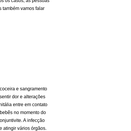
dos os casos, as pessoas
ós também vamos falar
 coceira e sangramento
entir dor e alterações
itália entre em contato
m bebês no momento do
njuntivite. A infecção
 atingir vários órgãos.