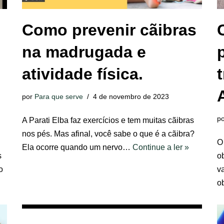
Como prevenir cãibras
na madrugada e
atividade física.
A
por
Para que serve
4 de novembro de 2023
p
A Parati Elba faz exercícios e tem muitas cãibras
nos pés. Mas afinal, você sabe o que é a cãibra?
O
Ela ocorre quando um nervo…
Continue a ler »
s
ob
o
v
o