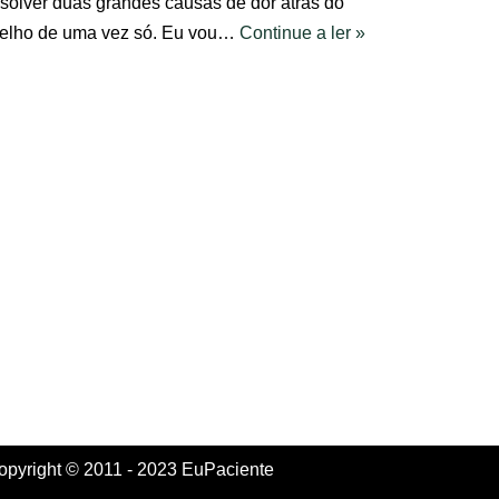
esolver duas grandes causas de dor atrás do
oelho de uma vez só. Eu vou…
Continue a ler »
opyright © 2011 - 2023 EuPaciente