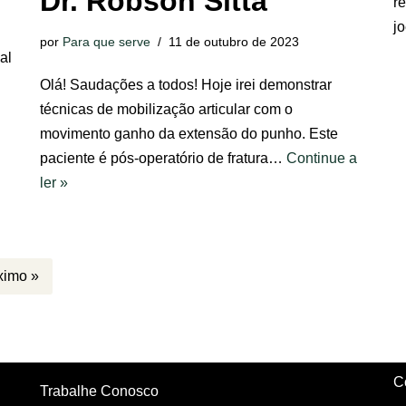
Dr. Robson Sitta
r
j
por
Para que serve
11 de outubro de 2023
al
Olá! Saudações a todos! Hoje irei demonstrar
técnicas de mobilização articular com o
movimento ganho da extensão do punho. Este
paciente é pós-operatório de fratura…
Continue a
ler »
ximo »
C
Trabalhe Conosco