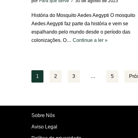
por
Para que serve
30 de agosto de 2023
História do Mosquito Aedes Aegypti O mosquito
Aedes Aegypti faz parte da história e vem se
espalhando pelo mundo desde o período das
colonizações. O…
Continue a ler »
1
2
3
…
5
Pró
Sobre Nós
Aviso Legal