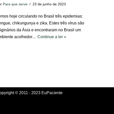
or
Para que serve
23 de junho de 2023
emos hoje circulando no Brasil três epidemias:
engue, chikungunya e zika. Estes três vírus são
riginários da Ásia e encontraram no Brasil um
mbiente acolhedor…
Continue a ler »
opyright © 2011 - 2023 EuPaciente