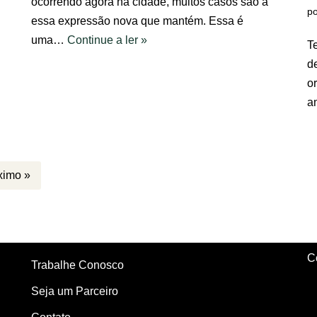
ocorrendo agora na cidade, muitos casos são a
p
essa expressão nova que mantém. Essa é
uma…
Continue a ler »
T
d
o
a
ximo »
C
Trabalhe Conosco
Seja um Parceiro