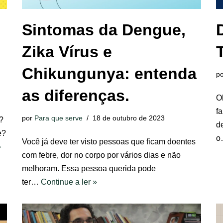
:
Sintomas da Dengue,
Zika Vírus e
Chikungunya: entenda
p
as diferenças.
O
f
por
Para que serve
18 de outubro de 2023
?
d
e?
Você já deve ter visto pessoas que ficam doentes
»
com febre, dor no corpo por vários dias e não
melhoram. Essa pessoa querida pode
ter…
Continue a ler »