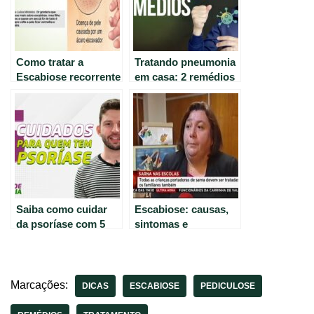
Como tratar a
Tratando pneumonia
Escabiose recorrente
em casa: 2 remédios
em crianças: dicas
eficazes para tosse e
para pais.
falta de ar. Atenção:
não use sem
orientação médica.
Saiba como cuidar
Escabiose: causas,
da psoríase com 5
sintomas e
dicas úteis
tratamento eficaz
para a sarna
Marcações:
DICAS
ESCABIOSE
PEDICULOSE