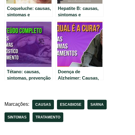
Coqueluche: causas,
Hepatite B: causas,
sintomas e
sintomas e
tratamento
tratamento com o Dr.
explicados de forma
Luiz Carneiro (CRM
simples
22.761)
Tétano: causas,
Doença de
sintomas, prevenção
Alzheimer: Causas,
e tratamento eficaz.
Sintomas e
Tratamento – Guia
Completo
Marcações:
CAUSAS
ESCABIOSE
SARNA
SINTOMAS
TRATAMENTO