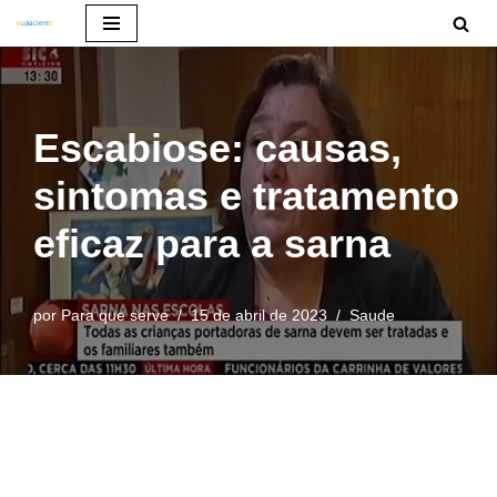
Pular
para
o
Escabiose: causas,
conteúdo
sintomas e tratamento
eficaz para a sarna
por
Para que serve
15 de abril de 2023
Saude