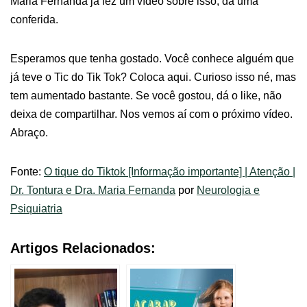
Maria Fernanda já fez um vídeo sobre isso, dá uma
conferida.
Esperamos que tenha gostado. Você conhece alguém que
já teve o Tic do Tik Tok? Coloca aqui. Curioso isso né, mas
tem aumentado bastante. Se você gostou, dá o like, não
deixa de compartilhar. Nos vemos aí com o próximo vídeo.
Abraço.
Fonte:
O tique do Tiktok [Informação importante] | Atenção |
Dr. Tontura e Dra. Maria Fernanda
por
Neurologia e
Psiquiatria
Artigos Relacionados: