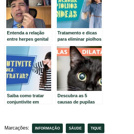
Entenda a relação
Tratamento e dicas
entre herpes genital
para eliminar piolhos
e labial –
e lêndeas de forma
Informações úteis.
eficiente
Saiba como tratar
Descubra as 5
conjuntivite em
causas de pupilas
crianças: sintomas e
dilatadas em gatos.
cuidados.
Marcações:
INFORMAÇÃO
SÁUDE
TIQUE