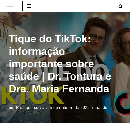
Pular
para
o
Tique do TikTok:
conteúdo
informação
importante sobre
saúde | Dr. Tontura e
Dra. Maria Fernanda
por
Para que serve
5 de outubro de 2023
Saude