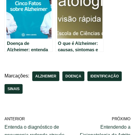
cérebro
Doença de
O que é Alzheimer:
Alzheimer: entenda
causas, sintomas e
os sintomas e
tratamentos.
tratamentos.
Marcações:
ALZHEIMER
DOENÇA
IDENTIFICAÇÃO
SINAIS
ANTERIOR
PRÓXIMO
Entenda o diagnóstico de
Entendendo a