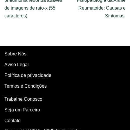
pneumonia redonda através
Fisiopatologia da Artrite
de imagens de raio-x (55
Reumatoide: Causas e
caracteres)
Sintomas.
Sobre Nós
Aviso Legal
Política de privacidade
Termos e Condições
Trabalhe Conosco
Seja um Parceiro
Contato