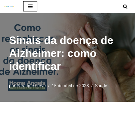
Pular
para
o
Sinais da doença de
conteúdo
Alzheimer: como
identificar
por
Para que serve
15 de abril de 2023
Saude