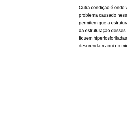
Outra condição é onde v
problema causado nessa
permitem que a estrutu
da estruturação desses
fiquem hiperfosforilada
desprendam aqui no mic
Esse desprendimento f
desprendimento dos fila
prejudicada. Ele não c
celular.
Como eu falei pra vocês
piores estágios cerca 
cognitiva e suas funçõe