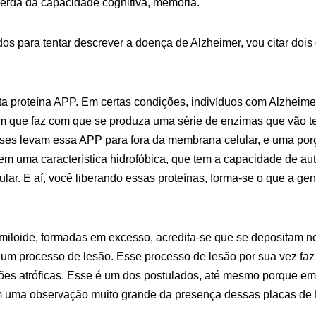
perda da capacidade cognitiva, memória.
os para tentar descrever a doença de Alzheimer, vou citar dois
ta proteína APP. Em certas condições, indivíduos com Alzheime
 que faz com que se produza uma série de enzimas que vão t
ses levam essa APP para fora da membrana celular, e uma porç
em uma característica hidrofóbica, que tem a capacidade de a
ular. E aí, você liberando essas proteínas, forma-se o que a g
miloide, formadas em excesso, acredita-se que se depositam no
 um processo de lesão. Esse processo de lesão por sua vez faz
ões atróficas. Esse é um dos postulados, até mesmo porque em
 uma observação muito grande da presença dessas placas de 