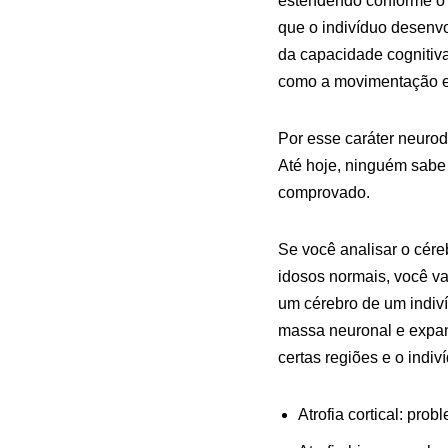
estendendo conforme o 
que o indivíduo desenv
da capacidade cognitiva
como a movimentação e 
Por esse caráter neuro
Até hoje, ninguém sabe 
comprovado.
Se você analisar o cére
idosos normais, você va
um cérebro de um indiv
massa neuronal e expan
certas regiões e o indi
Atrofia cortical: pro