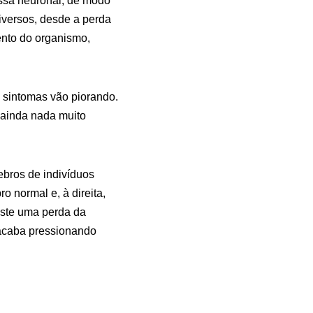
ssa neuronal, de modo
iversos, desde a perda
ento do organismo,
 sintomas vão piorando.
 ainda nada muito
ebros de indivíduos
 normal e, à direita,
iste uma perda da
 acaba pressionando