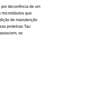
l por decorrência de um
 microtúbulos que
ondição de manutenção
sas proteínas Tau
 associem, se
se desprendendo. Esse
rutura do neurônio fica
m processo de morte
mer atinge um dos seus
mente a sua capacidade