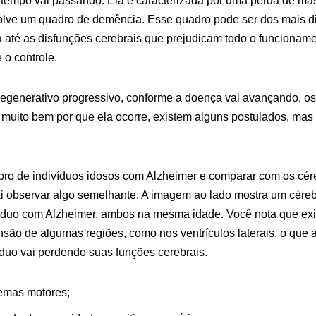
tempo vai passando. Ela é caracterizada por uma perda de ma
olve um quadro de demência. Esse quadro pode ser dos mais d
 até as disfunções cerebrais que prejudicam todo o funcionam
o controle.
degenerativo progressivo, conforme a doença vai avançando, os
muito bem por que ela ocorre, existem alguns postulados, mas
bro de indivíduos idosos com Alzheimer e comparar com os cér
i observar algo semelhante. A imagem ao lado mostra um cérebro
íduo com Alzheimer, ambos na mesma idade. Você nota que ex
são de algumas regiões, como nos ventrículos laterais, o que
víduo vai perdendo suas funções cerebrais.
blemas motores;