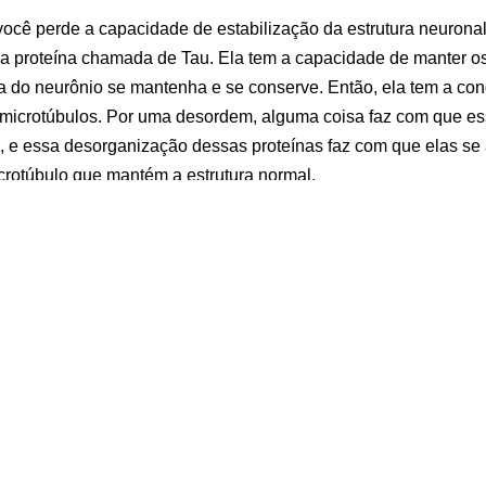
ocê perde a capacidade de estabilização da estrutura neurona
 proteína chamada de Tau. Ela tem a capacidade de manter os
ra do neurônio se mantenha e se conserve. Então, ela tem a c
 microtúbulos. Por uma desordem, alguma coisa faz com que es
s, e essa desorganização dessas proteínas faz com que elas se
rotúbulo que mantém a estrutura normal.
az com que as proteínas que compõem esse filamento acabem 
mentos faz com que a capacidade neuronal modifique-se e a est
onsegue mais manter sua arquitetura e acaba desencadeando u
, é um processo longo, crônico e progressivo. O mal de Alzhei
de 80-90 anos, onde um indivíduo já perde quase que completa
s motoras e acaba em óbito.