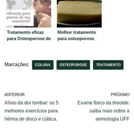
Tratamento eficaz
Melhor tratamento
para Osteoporose de
para osteoporose
uso semestral
grave em mulheres:
descubra os
resultados da
pesquisa.
Marcações:
COLUNA
OSTEOPOROSE
TRATAMENTO
ANTERIOR
PRÓXIMO
Alívio da dor lombar: os 5
Exame físico da tireoide:
melhores exercícios para
saiba mais sobre a
hérnia de disco e ciática.
semiologia UFF