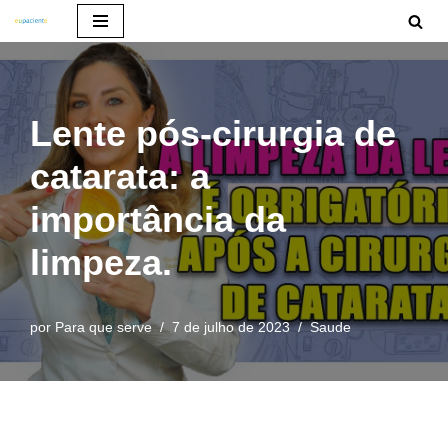
Pular
para
o
Lente pós-cirurgia de
conteúdo
catarata: a
importância da
limpeza.
por
Para que serve
7 de julho de 2023
Saude