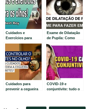
Cuidados e
Exame de Dilatação
Exercícios para
de Pupila: Como
Manter a Saúde dos
fazer em casa de
Olhos – Dicas do Dr.
forma simples e
Rey
segura.
Cuidados para
COVID-19 e
prevenir a cegueira
conjuntivite: tudo o
causada pelo
que você precisa
diabetes no olho.
saber.