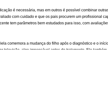
cação é necessária, mas em outros é possível combinar outras
aliado com cuidado e que os pais procurem um profissional cap
cente tem parâmetros bem estudados para isso, com avaliaçõe
ela comemora a mudança do filho após o diagnóstico e o início
er televisão, algo impensável antes do tratamento. Ele també
á mencionou, a ida ao cinema para ele é uma vitória. Agora, ele
ado no diagnóstico de hiperatividade infantil
por
NDTV Record 
ados: