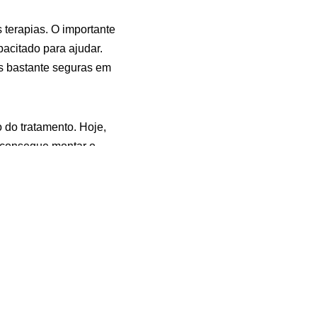
 terapias. O importante
acitado para ajudar.
s bastante seguras em
 do tratamento. Hoje,
m consegue montar o
 consegue assistir ao
TV