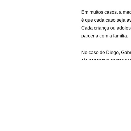
Em muitos casos, a medi
é que cada caso seja av
Cada criança ou adoles
parceria com a família.
No caso de Diego, Gabri
ele consegue sentar e v
Lego e, como Gabriela j
filme todo, até o final.
Fonte:
Psiquiatria: cuid
Artigos Relacion