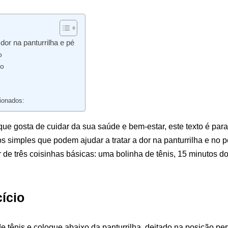
 dor na panturrilha e pé
o
io
ionados:
e gosta de cuidar da sua saúde e bem-estar, este texto é para
s simples que podem ajudar a tratar a dor na panturrilha e no p
r de três coisinhas básicas: uma bolinha de tênis, 15 minutos 
ício
 tênis e coloque abaixo da panturrilha, deitado na posição perf