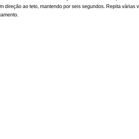
em direção ao teto, mantendo por seis segundos. Repita várias 
gamento.
ão dolorida e mantenha por 18 minutos. Pressione o gelo contr
no combate à inflamação e redução da dor. É recomendável faze
ercícios de liberação da fáscia plantar e panturrilha e o alonga
ão de gelo no final do dia, você pode tratar a dor na panturrilh
Inscreva-se no nosso canal, ative o sininho e deixe seu like. 
sobre fascite plantar e esporão calcâneo. Até a próxima!