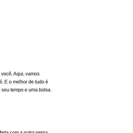
 você. Aqui, vamos
é. E o melhor de tudo é
do seu tempo e uma bolsa
eita com a outra perna.