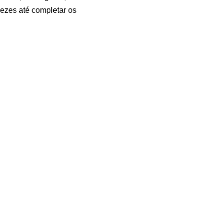
vezes até completar os
a algum local, como a
r a aplicação do gelo
mento no início do dia.
a e no pé e ter uma vida
E não se esqueça de