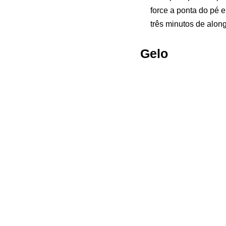
force a ponta do pé 
três minutos de alon
Gelo
Coloque gelo na regi
parede, para ajudar 
no final do dia.
Lembre-se de fazer os ex
Combinado com a aplicaç
mais saudável e feliz.
Esperamos ter ajudado. 
verificar o nosso vídeo 