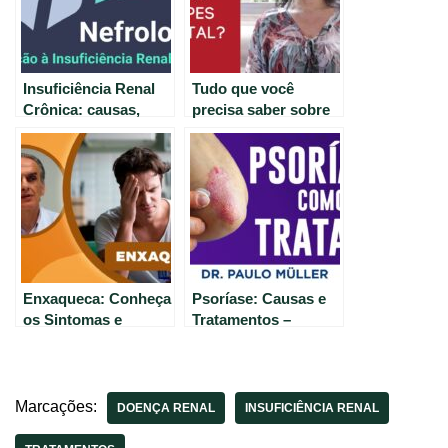
Insuficiência Renal
Tudo que você
Crônica: causas,
precisa saber sobre
sintomas e
Herpes Genital:
tratamentos.
sintomas,
tratamentos e
prevenção.
Enxaqueca: Conheça
Psoríase: Causas e
os Sintomas e
Tratamentos –
Tratamentos
Orientações do
Eficazes.
Dermatologista
Paulo Müller
Marcações:
DOENÇA RENAL
INSUFICIÊNCIA RENAL