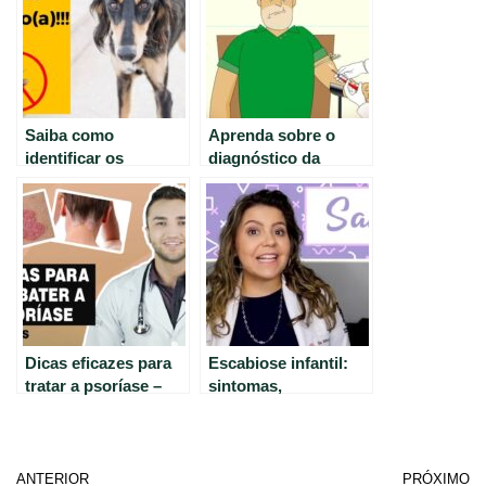
Saiba como
Aprenda sobre o
identificar os
diagnóstico da
sintomas da
malária com a
leishmaniose canina
técnica do esfregaço
em seu cão 🐶😷
sanguíneo
Dicas eficazes para
Escabiose infantil:
tratar a psoríase –
sintomas,
orientações do Dr.
tratamentos e
Lucas Fustinoni
prevenção
ANTERIOR
PRÓXIMO