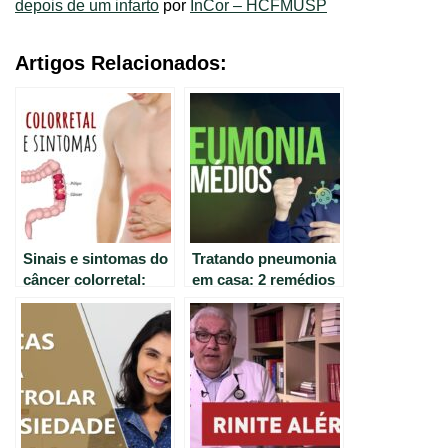
depois de um infarto
por
InCor – HCFMUSP
Artigos Relacionados:
Sinais e sintomas do
Tratando pneumonia
câncer colorretal:
em casa: 2 remédios
saiba identificar
eficazes para tosse e
falta de ar. Atenção:
não use sem
orientação médica.