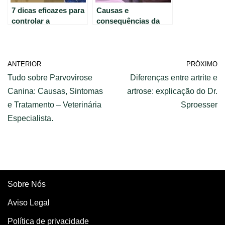
7 dicas eficazes para
Causas e
controlar a
consequências da
ansiedade – Saúde e
rinite alérgica:
Bem-estar no Casule
entenda tudo agora
ANTERIOR
PRÓXIMO
Tudo sobre Parvovirose
Diferenças entre artrite e
Canina: Causas, Sintomas
artrose: explicação do Dr.
e Tratamento – Veterinária
Sproesser
Especialista.
Sobre Nós
Aviso Legal
Política de privacidade