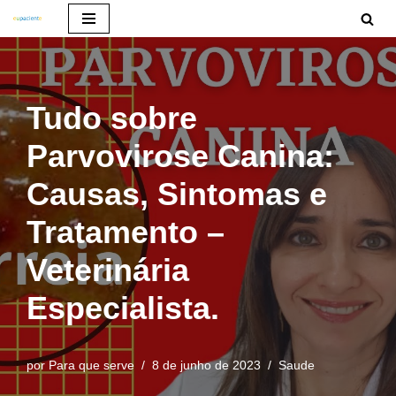
Pular
para
o
Tudo sobre
conteúdo
Parvovirose Canina:
Causas, Sintomas e
Tratamento –
Veterinária
Especialista.
por
Para que serve
8 de junho de 2023
Saude