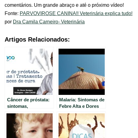
comentários. Um grande abraço e até o próximo vídeo!
Fonte:
PARVOVIROSE CANINA!! Veterinária explica tudo!
por
Dra Camila Carneiro- Veterinária
Artigos Relacionados:
Câncer de próstata:
Malaria: Sintomas de
sintomas,
Febre Alta e Dores
diagnóstico e
Musculares – Guia
tratamento. Saiba
Completo para
mais
Identificar e Tratar a
Malária.