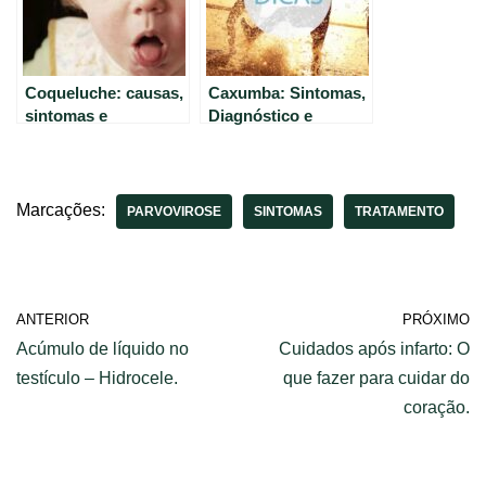
Coqueluche: causas,
Caxumba: Sintomas,
sintomas e
Diagnóstico e
tratamento
Tratamento – Tudo o
explicados de forma
que você precisa
simples
saber
Marcações:
PARVOVIROSE
SINTOMAS
TRATAMENTO
ANTERIOR
PRÓXIMO
Acúmulo de líquido no
Cuidados após infarto: O
testículo – Hidrocele.
que fazer para cuidar do
coração.