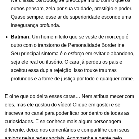
Narcisista. Da Bodog se preocupa muito com o que os
outros pensam, zela por sua vaidade, prestígio e poder.
Quase sempre, esse ar de superioridade esconde uma
insegurança profunda.
Batman:
Um homem feito que se veste de morcego é
outro com o transtorno de Personalidade Borderline.
Seu principal sintoma é o esforço em evitar o abandono,
seja ele real ou ilusório. O cara já perdeu os pais e
aceitou essa dupla rejeição. Isso trouxe traumas
profundos e a fome de justiça por todo e qualquer crime.
E olhe que doideira esses caras… Nem atribua mexer com
eles, mas ele gostou do vídeo! Clique em gostei e se
inscreva no canal para poder ficar por dentro de todas as
curiosidades. E se conhece mais algum personagem
diferente, deixe nos comentários e compartilhe com seus
amigos pelas redes sociais. Acompanhe a gente pelo