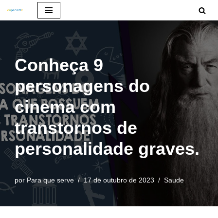
Pular
para
o
Conheça 9
conteúdo
personagens do
cinema com
transtornos de
personalidade graves.
por
Para que serve
17 de outubro de 2023
Saude