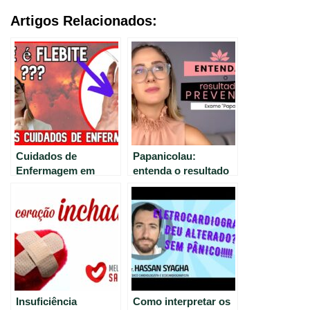
Artigos Relacionados:
Cuidados de
Papanicolau:
Enfermagem em
entenda o resultado
Casos de Flebite
do exame preventivo
de câncer de colo do
útero
Insuficiência
Como interpretar os