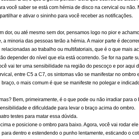
ara você saber se está com hérnia de disco na cervical ou não.
artilhar e ativar o sininho para você receber as notificações.
m dor, ou até mesmo sem dor, pensamos logo no pior e achamo
e, a minoria das pessoas terão a hérnia. A maior parte é decorr
relacionadas ao trabalho ou multifatoriais, que é o que mais a
o depender do nível que ela está ocorrendo. Se for na parte sup
ocê vai ter uma sensibilidade na região do pescoço e por aqui 
ervical, entre C5 a C7, os sintomas vão se manifestar no ombro 
 o braço, o mais comum é que se manifeste no polegar e indicad
mas? Bem, primeiramente, é o que pode ou não irradiar para o
sensibilidade e dificuldade para levar o braço acima do ombro.
uatro testes para matar essa dúvida.
 cima e posicione o ombro para baixo. Agora, você vai rodar ele p
para dentro e estendendo o punho lentamente, esticando o cot