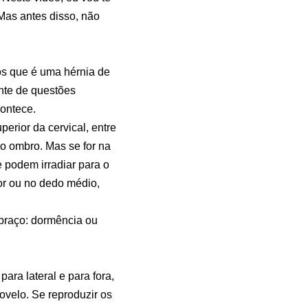
 Mas antes disso, não
s que é uma hérnia de
ente de questões
contece.
erior da cervical, entre
do ombro. Mas se for na
e podem irradiar para o
or ou no dedo médio,
 braço: dormência ou
ara lateral e para fora,
ovelo. Se reproduzir os