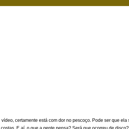
vídeo, certamente está com dor no pescoço. Pode ser que ela 
e costas. E aí, o que a gente pensa? Será que ocorreu de disco?