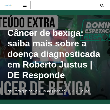
Pular
para
o
Câncer de bexiga:
conteúdo
saiba mais sobre a
doença diagnosticada
em Roberto Justus |
DE Responde
por
Para que serve
19 de junho de 2023
Saude