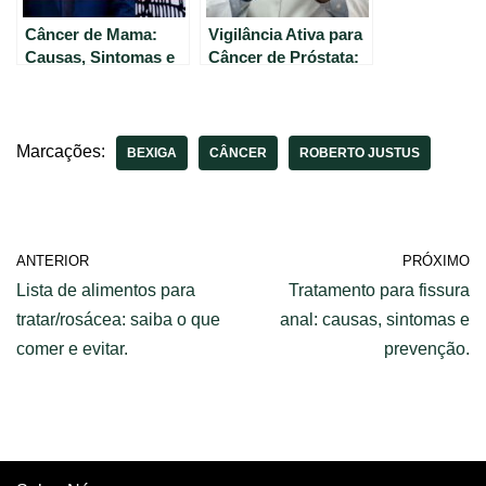
Câncer de Mama:
Vigilância Ativa para
Causas, Sintomas e
Câncer de Próstata:
Diagnóstico –
Quando o
Educação em Saúde
Tratamento Não é
pelo Einstein
Necessário.
Marcações:
BEXIGA
CÂNCER
ROBERTO JUSTUS
ANTERIOR
PRÓXIMO
Lista de alimentos para
Tratamento para fissura
tratar/rosácea: saiba o que
anal: causas, sintomas e
comer e evitar.
prevenção.