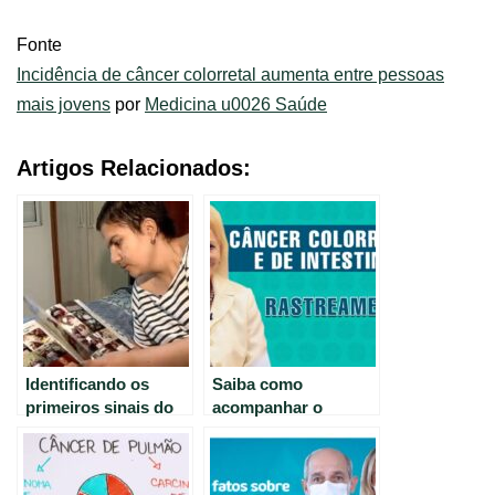
Fonte
Incidência de câncer colorretal aumenta entre pessoas
mais jovens
por
Medicina u0026 Saúde
Artigos Relacionados:
Identificando os
Saiba como
primeiros sinais do
acompanhar o
câncer colorretal:
câncer colorretal:
guia completo.
dicas úteis