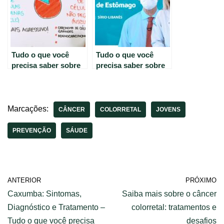
Tudo o que você
Tudo o que você
precisa saber sobre
precisa saber sobre
o câncer de pulmão –
o câncer de
Guia completo.
estômago.
Marcações:
CÂNCER
COLORRETAL
JOVENS
PREVENÇÃO
SÁUDE
ANTERIOR
PRÓXIMO
Caxumba: Sintomas,
Saiba mais sobre o câncer
Diagnóstico e Tratamento –
colorretal: tratamentos e
Tudo o que você precisa
desafios