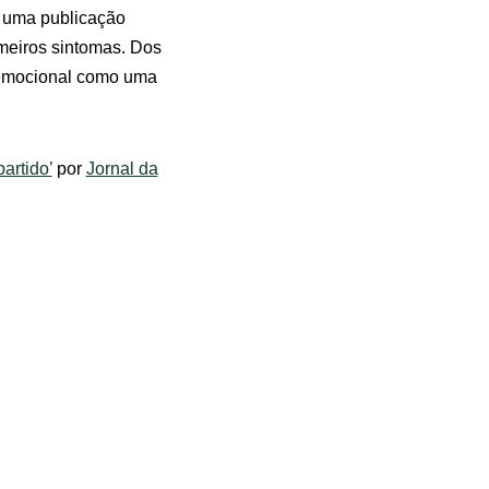
á uma publicação
imeiros sintomas. Dos
e emocional como uma
artido’
por
Jornal da
or de