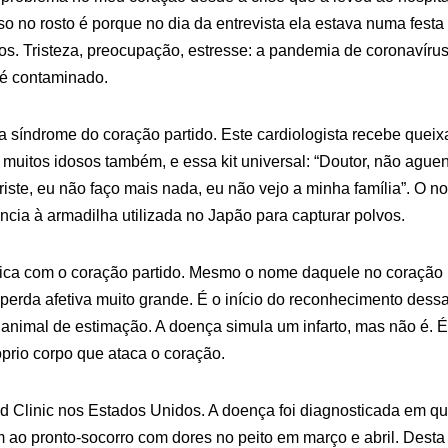
so no rosto é porque no dia da entrevista ela estava numa festa
os. Tristeza, preocupação, estresse: a pandemia de coronavíru
é contaminado.
síndrome do coração partido. Este cardiologista recebe queixas
muitos idosos também, e essa kit universal: “Doutor, não aguent
triste, eu não faço mais nada, eu não vejo a minha família”. O n
ncia à armadilha utilizada no Japão para capturar polvos.
ica com o coração partido. Mesmo o nome daquele no coração p
perda afetiva muito grande. É o início do reconhecimento dess
animal de estimação. A doença simula um infarto, mas não é. 
prio corpo que ataca o coração.
nd Clinic nos Estados Unidos. A doença foi diagnosticada em q
ao pronto-socorro com dores no peito em março e abril. Desta 