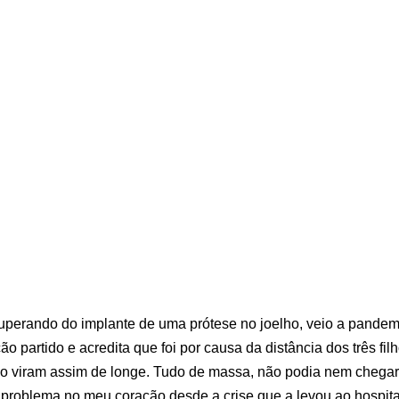
uperando do implante de uma prótese no joelho, veio a pandemi
ão partido e acredita que foi por causa da distância dos três filh
o viram assim de longe. Tudo de massa, não podia nem chegar 
 problema no meu coração desde a crise que a levou ao hospital.