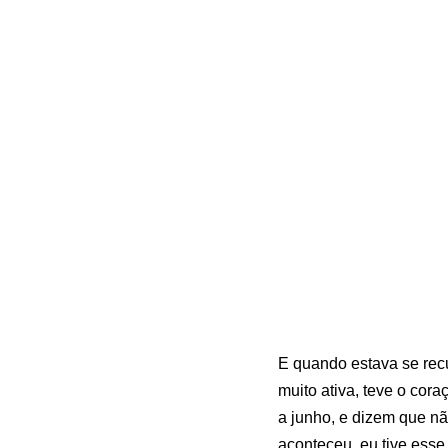
E quando estava se rec
muito ativa, teve o coraç
a junho, e dizem que nã
aconteceu, eu tive esse