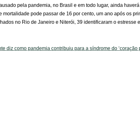
ausado pela pandemia, no Brasil e em todo lugar, ainda haver
e mortalidade pode passar de 16 por cento, um ano após os pr
ados no Rio de Janeiro e Niterói, 39 identificaram o estress
nte diz como pandemia contribuiu para a síndrome do ‘coração p
ados:
Estudo da UFMG
Tratamento barato e
Como aliviar d