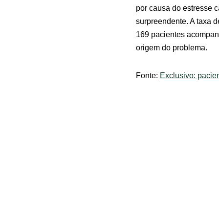
por causa do estresse c
surpreendente. A taxa d
169 pacientes acompanh
origem do problema.
Fonte:
Exclusivo: pacie
Record
Artigos Relacion
Subcisão: A Cirurgia