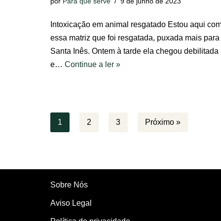
por
Para que serve
9 de junho de 2023
Intoxicação em animal resgatado Estou aqui co
essa matriz que foi resgatada, puxada mais para
Santa Inês. Ontem à tarde ela chegou debilitada
e…
Continue a ler »
1
2
3
Próximo »
Sobre Nós
Aviso Legal