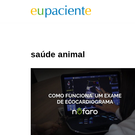
Pular
para
o
conteúdo
saúde animal