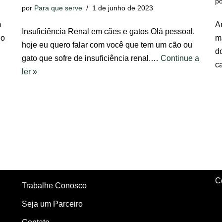
p
por
Para que serve
1 de junho de 2023
m
A
Insuficiência Renal em cães e gatos Olá pessoal,
 o
m
hoje eu quero falar com você que tem um cão ou
d
gato que sofre de insuficiência renal.…
Continue a
c
ler »
C
Trabalhe Conosco
Seja um Parceiro