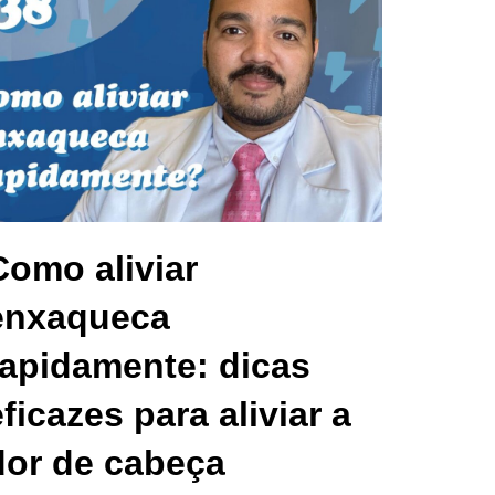
Como aliviar
enxaqueca
rapidamente: dicas
eficazes para aliviar a
dor de cabeça