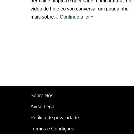
dermatite atópica e quer saber como tratá-la, no
vídeo de hoje eu vou conversar um pouquinho
mais sobre…
Continue a ler »
Sobre Nós
Aviso Legal
Política de privacidade
Termos e Condições