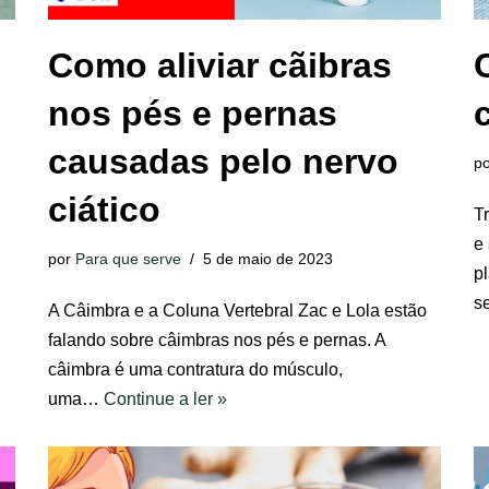
Como aliviar cãibras
nos pés e pernas
causadas pelo nervo
p
ciático
T
e
por
Para que serve
5 de maio de 2023
p
s
A Câimbra e a Coluna Vertebral Zac e Lola estão
falando sobre câimbras nos pés e pernas. A
câimbra é uma contratura do músculo,
uma…
Continue a ler »