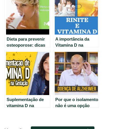
Dieta para prevenir
A importância da
osteoporose: dicas
Vitamina D na
para consumo de
prevenção da Rinite
cálcio e vitamina D.
alérgica.
Suplementação de
Por que o isolamento
vitamina D na
não é uma opção
gravidez: vale a
para pacientes com
pena? | Gravidez em
Alzheimer?
Foco com Andreia