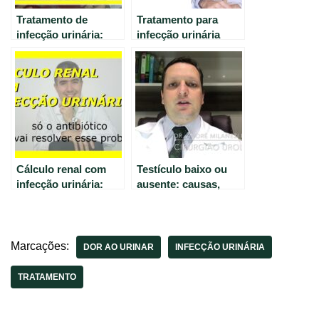
Tratamento de
Tratamento para
infecção urinária:
infecção urinária
Fatores
recorrente: dicas e
considerados ao
cuidados.
escolher um
antibiótico.
Cálculo renal com
Testículo baixo ou
infecção urinária:
ausente: causas,
tratamento além do
sintomas e
antibiótico
tratamentos.
Marcações:
DOR AO URINAR
INFECÇÃO URINÁRIA
TRATAMENTO