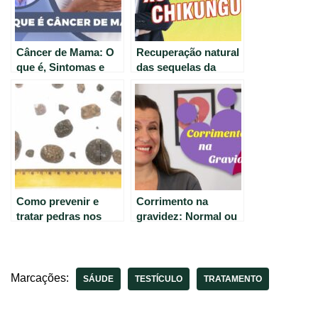
Câncer de Mama: O
Recuperação natural
que é, Sintomas e
das sequelas da
Tratamentos
Chikungunya – Dicas
do Dr. Peter Liu
Como prevenir e
Corrimento na
tratar pedras nos
gravidez: Normal ou
rins.
tratamento
necessário?
Marcações:
SÁUDE
TESTÍCULO
TRATAMENTO