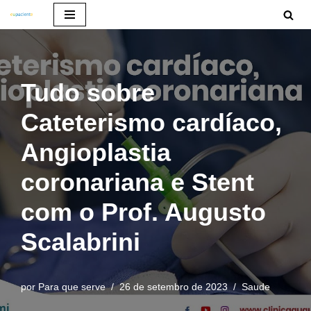
Pular
para
o
Tudo sobre
conteúdo
Cateterismo cardíaco,
Angioplastia
coronariana e Stent
com o Prof. Augusto
Scalabrini
por
Para que serve
26 de setembro de 2023
Saude