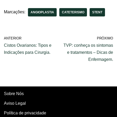
Prof Dr. Augusto
trabalha na
Scalabrini
prevenção do câncer
de pele
Marcações:
ANGIOPLASTIA
CATETERISMO
STENT
ANTERIOR
PRÓXIMO
Cistos Ovarianos: Tipos e
TVP: conheça os sintomas
Indicações para Cirurgia.
e tratamentos – Dicas de
Enfermagem.
Sobre Nós
Aviso Legal
Política de privacidade