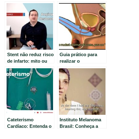
Stent não reduz risco
Guia prático para
de infarto: mito ou
realizar o
verdade?
cateterismo
intermitente com
SpeediCath®
Cateterismo
Instituto Melanoma
Cardíaco: Entenda o
Brasil: Conheça a
Procedimento | Por
instituição que