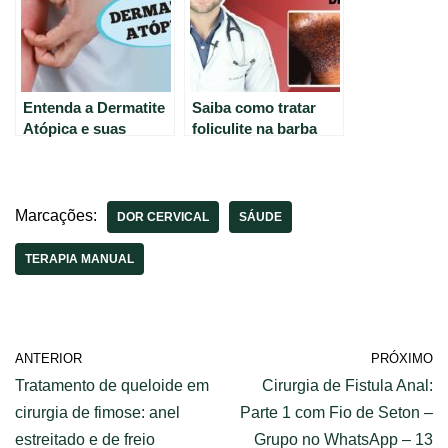
Entenda a Dermatite
Saiba como tratar
Atópica e suas
foliculite na barba
causas em
com dicas do Dr.
linguagem simples.
Lucas Fustinoni (59
caracteres)
Marcações:
DOR CERVICAL
SÁUDE
TERAPIA MANUAL
ANTERIOR
PRÓXIMO
Tratamento de queloide em
Cirurgia de Fistula Anal:
cirurgia de fimose: anel
Parte 1 com Fio de Seton –
estreitado e de freio
Grupo no WhatsApp – 13