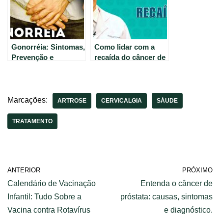
Gonorréia: Sintomas,
Como lidar com a
Prevenção e
recaída do câncer de
Tratamento – Tudo
pulmão – Dicas e
Sobre ISTs #1
orientações úteis.
Marcações:
ARTROSE
CERVICALGIA
SÁUDE
TRATAMENTO
ANTERIOR
PRÓXIMO
Calendário de Vacinação
Entenda o câncer de
Infantil: Tudo Sobre a
próstata: causas, sintomas
Vacina contra Rotavírus
e diagnóstico.