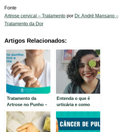
Fonte
Artrose cervical – Tratamento
por
Dr. André Mansano –
Tratamento da Dor
Artigos Relacionados:
Tratamento da
Entenda o que é
Artrose no Punho –
urticária e como
Saiba como lidar
tratá-la de forma
com essa condição –
eficaz
Dr. Fernando Moya
CRM 112046