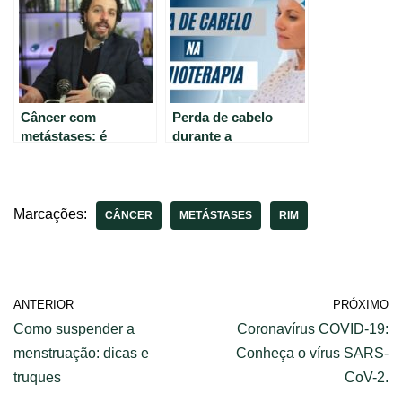
Câncer com
Perda de cabelo
metástases: é
durante a
possível curar? – Dr.
quimioterapia no
Felipe Ades
câncer de mama:
responde.
informações do Dr.
Rodrigo Oncólogo.
Marcações:
CÂNCER
METÁSTASES
RIM
ANTERIOR
PRÓXIMO
Como suspender a
Coronavírus COVID-19:
menstruação: dicas e
Conheça o vírus SARS-
truques
CoV-2.