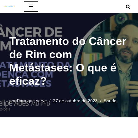
Pular
para
o
Tratamento do Câncer
conteúdo
de Rim com
Metástases: O que é
eficaz?
por
Para que serve
27 de outubro de 2023
Saude