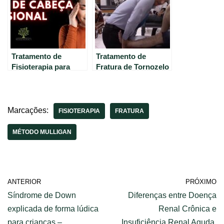
na Clínica de
Fisioterapia Dr.
Robson Sitta.
Tratamento de
Tratamento de
Fisioterapia para
Fratura de Tornozelo
Cefaleia Tensional de
com Mobilização
forma eficaz.
Articular de
Dorsiflexão Mulligan
– Clínica de
Marcações:
FISIOTERAPIA
FRATURA
Fisioterapia Dr.
Robson Sitta.
MÉTODO MULLIGAN
ANTERIOR
PRÓXIMO
Síndrome de Down
Diferenças entre Doença
explicada de forma lúdica
Renal Crônica e
para crianças –
Insuficiência Renal Aguda.