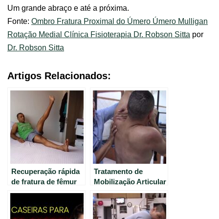
Um grande abraço e até a próxima.
Fonte:
Ombro Fratura Proximal do Úmero Úmero Mulligan
Rotação Medial Clínica Fisioterapia Dr. Robson Sitta
por
Dr. Robson Sitta
Artigos Relacionados:
Recuperação rápida
Tratamento de
de fratura de fêmur
Mobilização Articular
na primeira semana
do Ombro após
com fisioterapia
Fratura com o
Método MULLIGAN