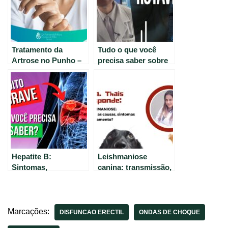
Tratamento da
Tudo o que você
Artrose no Punho –
precisa saber sobre
Saiba como lidar
o Rotavírus:
com essa condição –
sintomas, tratamento
Dr. Fernando Moya
e prevenção
CRM 112046
Hepatite B:
Leishmaniose
Sintomas,
canina: transmissão,
Transmissão,
sintomas e
Tratamento e
tratamento.
Possibilidade de
Cura
Marcações:
DISFUNCAO ERECTIL
ONDAS DE CHOQUE