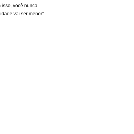
m isso, você nunca
lidade vai ser menor”.
. Acesse o nosso site e
Dia
rto
árdio:
mas e