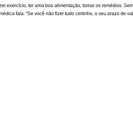
fazer exercício, ter uma boa alimentação, tomar os remédios. Se
médica fala: “Se você não fizer tudo certinho, o seu prazo de va
não fica sem e nem pode ficar sem. É como se fosse um celular
 .
asculares são principal causa de morte no mundo
por
Hoje em 
ados:
Diferenças entre
Infarto Agudo do
Entenda o Infa
Isquemia Miocárdica
Miocárdio: Sintomas,
Agudo do Mioc
e Infarto do
Causas e
Causas, Sinto
Miocárdio – Entenda
Tratamentos
Tratamentos