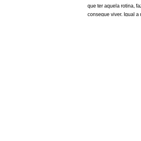
que ter aquela rotina, 
consegue viver. Igual a 
Neste ano, a companhia 
confira nossas soluções:
Fonte:
Doenças cardiov
Artigos Relacion
Compreenda a
Hipertensão Arterial
como Causa de
Morte