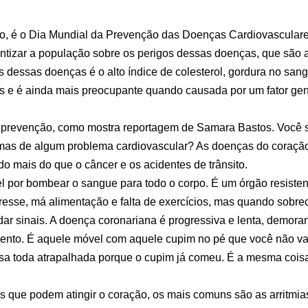
, é o Dia Mundial da Prevenção das Doenças Cardiovasculare
entizar a população sobre os perigos dessas doenças, que são
essas doenças é o alto índice de colesterol, gordura no sang
s e é ainda mais preocupante quando causada por um fator gen
 a prevenção, como mostra reportagem de Samara Bastos. Você 
imas de algum problema cardiovascular? As doenças do coraç
do mais do que o câncer e os acidentes de trânsito.
l por bombear o sangue para todo o corpo. É um órgão resisten
esse, má alimentação e falta de exercícios, mas quando sobre
ar sinais. A doença coronariana é progressiva e lenta, demora
vento. É aquele móvel com aquele cupim no pé que você não v
asa toda atrapalhada porque o cupim já comeu. É a mesma cois
que podem atingir o coração, os mais comuns são as arritmias 