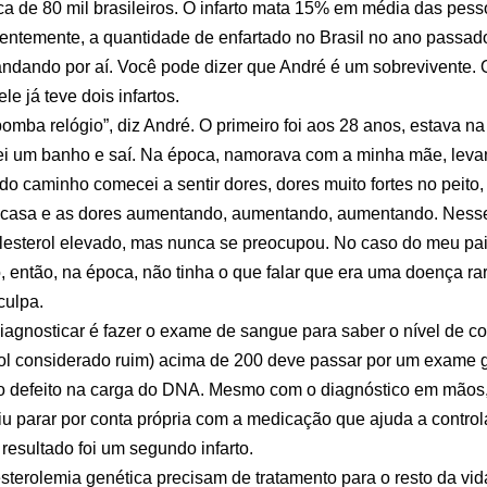
a de 80 mil brasileiros. O infarto mata 15% em média das pes
ntemente, a quantidade de enfartado no Brasil no ano passado
andando por aí. Você pode dizer que André é um sobrevivente.
e já teve dois infartos.
omba relógio”, diz André. O primeiro foi aos 28 anos, estava n
i um banho e saí. Na época, namorava com a minha mãe, levant
o caminho comecei a sentir dores, dores muito fortes no peito,
a casa e as dores aumentando, aumentando, aumentando. Nesse
olesterol elevado, mas nunca se preocupou. No caso do meu pai,
então, na época, não tinha o que falar que era uma doença ra
culpa.
iagnosticar é fazer o exame de sangue para saber o nível de co
rol considerado ruim) acima de 200 deve passar por um exame 
 o defeito na carga do DNA. Mesmo com o diagnóstico em mãos
iu parar por conta própria com a medicação que ajuda a controla
resultado foi um segundo infarto.
terolemia genética precisam de tratamento para o resto da vid