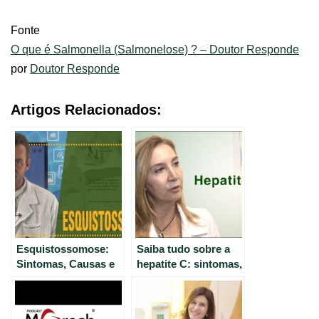
Fonte
O que é Salmonella (Salmonelose) ? – Doutor Responde
por
Doutor Responde
Artigos Relacionados:
Esquistossomose:
Saiba tudo sobre a
Sintomas, Causas e
hepatite C: sintomas,
Tratamento – Tudo o
tratamento e
que você precisa
prevenção
saber