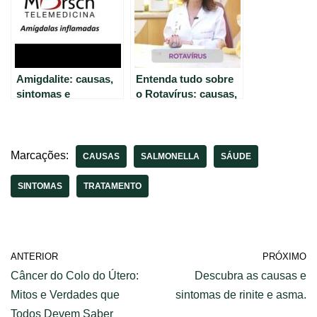
Amigdalite: causas,
Entenda tudo sobre
sintomas e
o Rotavírus: causas,
tratamento – ouça o
sintomas e
podcast Morsch
tratamento
Marcações:
CAUSAS
SALMONELLA
SÁUDE
SINTOMAS
TRATAMENTO
ANTERIOR
PRÓXIMO
Câncer do Colo do Útero:
Descubra as causas e
Mitos e Verdades que
sintomas de rinite e asma.
Todos Devem Saber