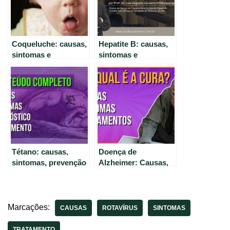
Coqueluche: causas,
Hepatite B: causas,
sintomas e
sintomas e
tratamento
tratamento com o Dr.
explicados de forma
Luiz Carneiro (CRM
simples
22.761)
Tétano: causas,
Doença de
sintomas, prevenção
Alzheimer: Causas,
e tratamento eficaz.
Sintomas e
Tratamento – Guia
Completo
Marcações:
CAUSAS
ROTAVÍRUS
SINTOMAS
TRATAMENTO