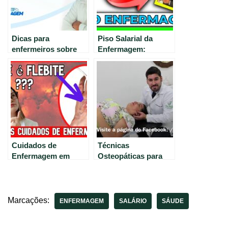
Dicas para
Piso Salarial da
enfermeiros sobre
Enfermagem:
Hipertensão Arterial.
Últimas Informações
e Atualização.
Cuidados de
Técnicas
Enfermagem em
Osteopáticas para
Casos de Flebite
Aliviar Cefaléia
Tensional.
Marcações:
ENFERMAGEM
SALÁRIO
SÁUDE