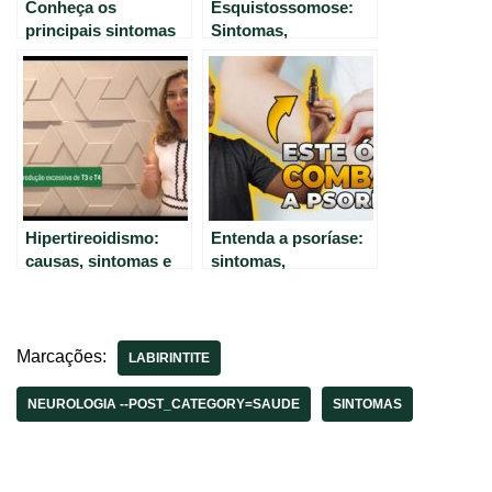
Conheça os
Esquistossomose:
principais sintomas
Sintomas,
da fibromialgia –
Tratamento e
Saúde em Foco
Prevenção – Tudo o
que você precisa
saber
Hipertireoidismo:
Entenda a psoríase:
causas, sintomas e
sintomas,
tratamento eficaz.
tratamentos e
cuidados
Marcações:
LABIRINTITE
NEUROLOGIA --POST_CATEGORY=SAUDE
SINTOMAS