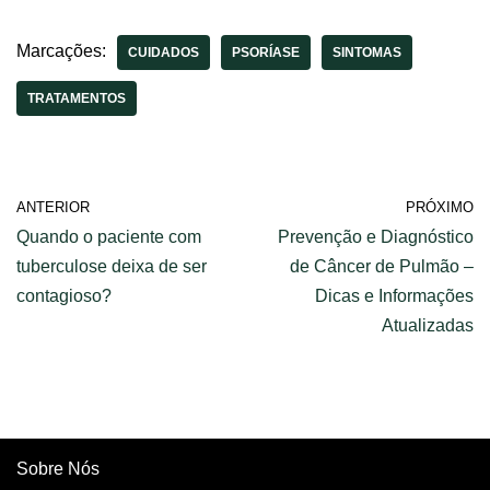
Cuidados – Guia
sintomas,
Completo
tratamentos e
prevenção.
Marcações:
CUIDADOS
PSORÍASE
SINTOMAS
TRATAMENTOS
ANTERIOR
PRÓXIMO
Quando o paciente com
Prevenção e Diagnóstico
tuberculose deixa de ser
de Câncer de Pulmão –
contagioso?
Dicas e Informações
Atualizadas
Sobre Nós