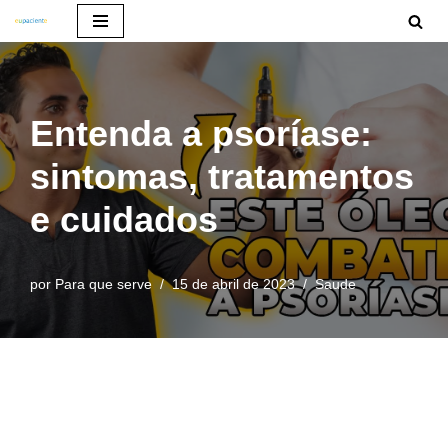
Pular
para
o
Entenda a psoríase:
conteúdo
sintomas, tratamentos
e cuidados
por
Para que serve
15 de abril de 2023
Saude