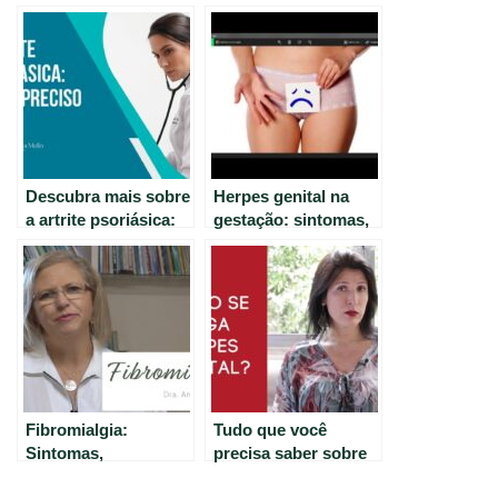
Descubra mais sobre
Herpes genital na
a artrite psoriásica:
gestação: sintomas,
sintomas,
tratamentos e
tratamentos e
cuidados
cuidados
Fibromialgia:
Tudo que você
Sintomas,
precisa saber sobre
Tratamentos e
Herpes Genital: