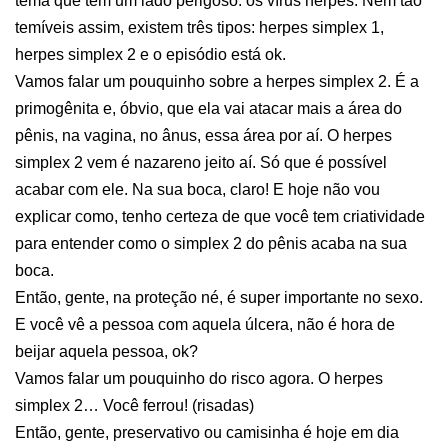
tema que tem um lado perigoso: os vírus herpes. Nem tão
temíveis assim, existem três tipos: herpes simplex 1,
herpes simplex 2 e o episódio está ok.
Vamos falar um pouquinho sobre a herpes simplex 2. É a
primogênita e, óbvio, que ela vai atacar mais a área do
pênis, na vagina, no ânus, essa área por aí. O herpes
simplex 2 vem é nazareno jeito aí. Só que é possível
acabar com ele. Na sua boca, claro! E hoje não vou
explicar como, tenho certeza de que você tem criatividade
para entender como o simplex 2 do pênis acaba na sua
boca.
Então, gente, na proteção né, é super importante no sexo.
E você vê a pessoa com aquela úlcera, não é hora de
beijar aquela pessoa, ok?
Vamos falar um pouquinho do risco agora. O herpes
simplex 2… Você ferrou! (risadas)
Então, gente, preservativo ou camisinha é hoje em dia