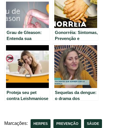
Grau de Gleason:
Gonorréia: Sintomas,
Entenda sua
Prevenção e
importância no
Tratamento – Tudo
câncer de próstata.
Sobre ISTs #1
Proteja seu pet
Sequelas da dengue:
contra Leishmaniose
o drama dos
com Scalibor – Saiba
pacientes.
mais
Marcações:
HERPES
PREVENÇÃO
SÁUDE