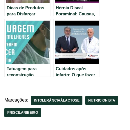
Dicas de Produtos
Hérnia Discal
para Disfarçar
Foraminal: Causas,
Vasinhas, Estrias e
Sintomas e
Celulite.
Tratamentos CT
Tatuagem para
Cuidados após
reconstrução
infarto: O que fazer
mamária em
para cuidar do
mulheres com
coração.
câncer: um
depoimento
Marcações:
INTOLERÂNCIAÀLACTOSE
NUTRICIONISTA
inspirador
PRISCILARIBEIRO