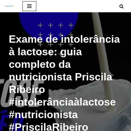
Pular
para
o
Exame de intolerância
conteúdo
à lactose: guia
completo da
nutricionista Priscila
Ribeiro
#intolerânciaàlactose
#nutricionista
#PriscilaRibeiro