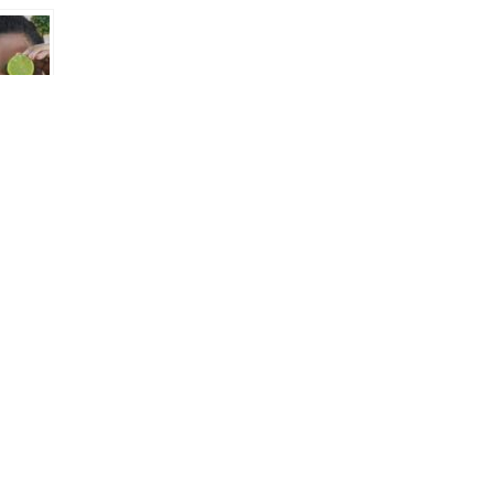
 é
mo
ma
PRÓXIMO
ria na Gestação: Efeitos
tes durante a Gravidez.