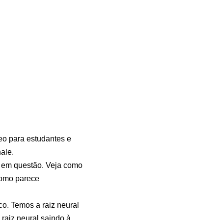
eo para estudantes e
ale.
l em questão. Veja como
como parece
co. Temos a raiz neural
 raiz neural saindo à