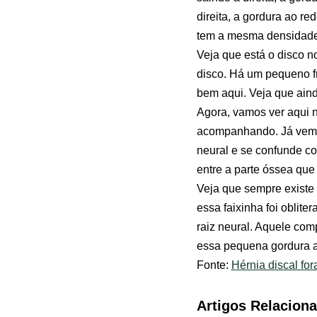
direita, a gordura ao r
tem a mesma densidade 
Veja que está o disco no
disco. Há um pequeno fr
bem aqui. Veja que ain
Agora, vamos ver aqui n
acompanhando. Já vemos
neural e se confunde c
entre a parte óssea que
Veja que sempre existe
essa faixinha foi oblit
raiz neural. Aquele com
essa pequena gordura aq
Fonte:
Hérnia discal for
Artigos Relacion