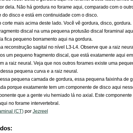
edor dela. Não há gordura no forame aqui, comparado com o out
do disco e está em continuidade com o disco.
 corte mais acima deste lado. Você vê gordura, disco, gordura. 
agmento discal na uma pequena protusão discal foraminal aqui 
da fica pequeno borramento aqui na gordura.
a reconstrução sagital no nível L3-L4. Observe que a raiz neur
 um pequeno fragmento discal, que está exatamente aqui em 
om a raiz neural. Veja que nos outros forames existe uma peq
 dessa pequena curva e a raiz neural.
 essa pequena camada de gordura, essa pequena faixinha de go
erada porque exatamente tem um componente de disco aqui ness
ponente que a gente viu herniado lá no axial. Este component
ui no forame intervertebral.
aminal (CT)
por
Jezreel
ados: