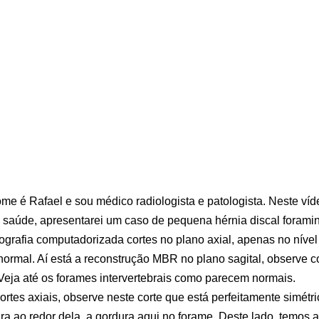
e é Rafael e sou médico radiologista e patologista. Neste víd
e saúde, apresentarei um caso de pequena hérnia discal foramin
ografia computadorizada cortes no plano axial, apenas no níve
ormal. Aí está a reconstrução MBR no plano sagital, observe 
eja até os forames intervertebrais como parecem normais.
rtes axiais, observe neste corte que está perfeitamente simétri
ura ao redor dela, a gordura aqui no forame. Deste lado, temos a