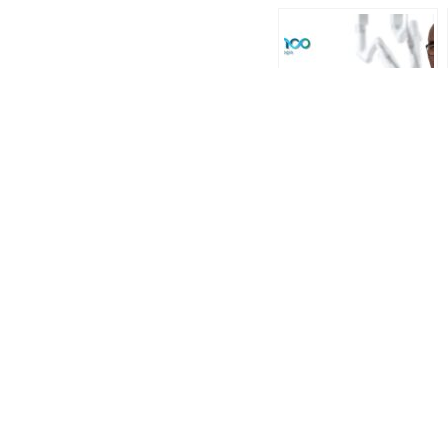
Câncer de próstata:
sintomas,
diagnóstico e
tratamento. Saiba
mais
Marcações:
DISCO
ANTERIOR
Halitose na garganta: c