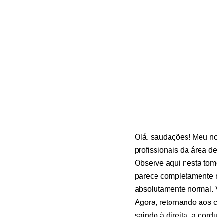
Olá, saudações! Meu nom
profissionais da área d
Observe aqui nesta tom
parece completamente n
absolutamente normal. V
Agora, retornando aos co
saindo à direita, a gord